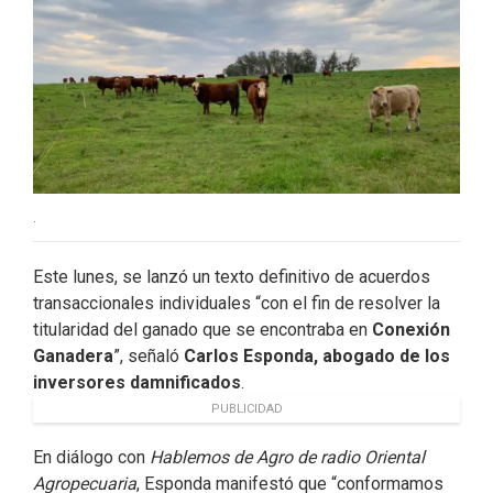
o
I
r
k
n
.
Este lunes, se lanzó un texto definitivo de acuerdos
transaccionales individuales “con el fin de resolver la
titularidad del ganado que se encontraba en
Conexión
Ganadera
”, señaló
Carlos Esponda, abogado de los
inversores damnificados
.
PUBLICIDAD
En diálogo con
Hablemos de Agro de radio Oriental
Agropecuaria
, Esponda manifestó que “conformamos