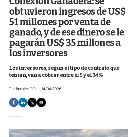
Conexión Ganadera: se
obtuvieron ingresos de US$
51 millones por venta de
ganado, y de ese dinero se le
pagarán US$ 35 millones a
los inversores
Los inversores, según el tipo de contrato que
tenían, van a cobrar entre el 5 y el 34%
Por
Rurales El País
, 14/04/2026
F
L
T
E
a
i
w
m
c
n
i
a
e
k
t
i
b
e
t
l
o
d
e