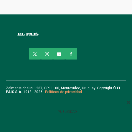
t
i
y
f
w
n
o
a
i
s
u
c
t
t
t
e
t
a
u
b
e
g
b
o
r
r
e
o
Zelmar Michelini 1287, CP.11100, Montevideo, Uruguay. Copyright ®
EL
PAIS S.A.
1918 - 2026 -
Políticas de privacidad
a
k
m
PUBLICIDAD