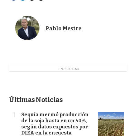
a
i
w
m
c
n
i
a
e
k
t
i
b
e
t
l
o
d
e
Pablo Mestre
o
I
r
k
n
PUBLICIDAD
Últimas Noticias
Sequía mermó producción
de la soja hasta en un 50%,
según datos expuestos por
DIEA en la encuesta