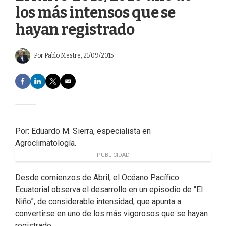
los más intensos que se
hayan registrado
Por
Pablo Mestre
, 21/09/2015
F
L
T
E
a
i
w
m
c
n
i
a
e
k
t
i
b
e
t
l
o
d
e
Por: Eduardo M. Sierra, especialista en
o
I
r
Agroclimatología.
k
n
PUBLICIDAD
Desde comienzos de Abril, el Océano Pacífico
Ecuatorial observa el desarrollo en un episodio de “El
Niño”, de considerable intensidad, que apunta a
convertirse en uno de los más vigorosos que se hayan
registrado.