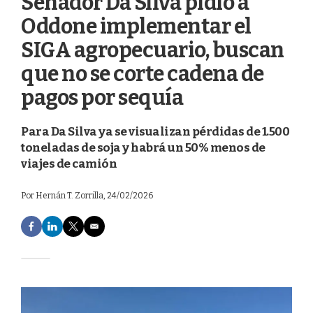
Senador Da Silva pidió a
Oddone implementar el
SIGA agropecuario, buscan
que no se corte cadena de
pagos por sequía
Para Da Silva ya se visualizan pérdidas de 1.500
toneladas de soja y habrá un 50% menos de
viajes de camión
Por
Hernán T. Zorrilla
, 24/02/2026
F
L
T
E
a
i
w
m
c
n
i
a
e
k
t
i
b
e
t
l
o
d
e
o
I
r