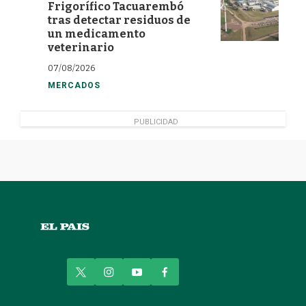
Frigorífico Tacuarembó
tras detectar residuos de
un medicamento
veterinario
07/08/2026
MERCADOS
PUBLICIDAD
t
i
y
f
w
n
o
a
i
s
u
c