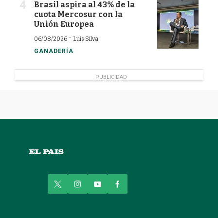
Brasil aspira al 43% de la
cuota Mercosur con la
Unión Europea
·
06/08/2026
Luis Silva
GANADERÍA
PUBLICIDAD
t
i
y
f
w
n
o
a
i
s
u
c
t
t
t
e