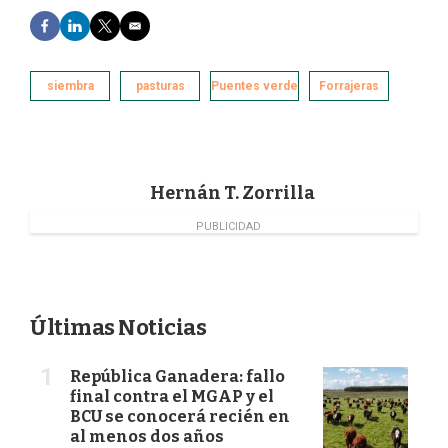
F
L
T
E
a
i
w
m
c
n
i
a
e
k
t
i
siembra
pasturas
Puentes verde
Forrajeras
b
e
t
l
o
d
e
o
I
r
k
n
Hernán T. Zorrilla
PUBLICIDAD
Últimas Noticias
República Ganadera: fallo
final contra el MGAP y el
BCU se conocerá recién en
al menos dos años