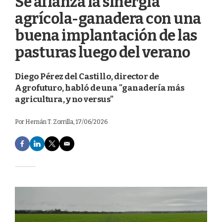
Se afianza la sinergia
agrícola-ganadera con una
buena implantación de las
pasturas luego del verano
Diego Pérez del Castillo, director de
Agrofuturo, habló de una "ganadería más
agricultura, y no versus"
Por
Hernán T. Zorrilla
, 17/06/2026
F
L
T
E
a
i
w
m
c
n
i
a
e
k
t
i
b
e
t
l
o
d
e
o
I
r
k
n