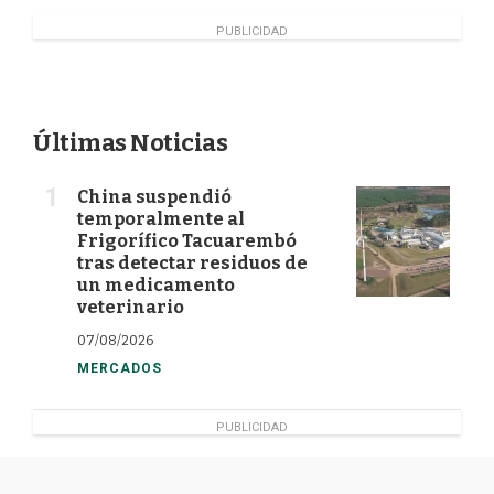
o
I
r
k
n
PUBLICIDAD
Últimas Noticias
China suspendió
temporalmente al
Frigorífico Tacuarembó
tras detectar residuos de
un medicamento
veterinario
07/08/2026
MERCADOS
PUBLICIDAD