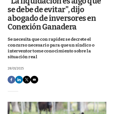
"La liquidación es algo que
se debe de evitar", dijo
abogado de inversores en
Conexión Ganadera
Se necesita que con rapidez se decrete el
concurso necesario para que un síndico o
interventor tome conocimiento sobre la
situación real
28/01/2025
F
L
T
E
a
i
w
m
c
n
i
a
e
k
t
i
b
e
t
l
o
d
e
o
I
r
k
n