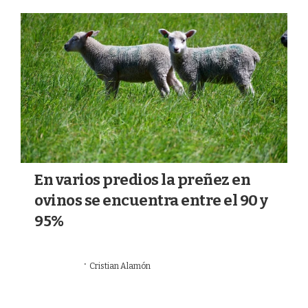
a
k
m
En varios predios la preñez en
ovinos se encuentra entre el 90 y
95%
·
06/07/2026
Cristian Alamón
AGRO