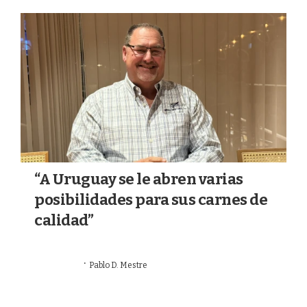
a
k
m
“A Uruguay se le abren varias
posibilidades para sus carnes de
calidad”
·
02/08/2026
Pablo D. Mestre
MERCADOS