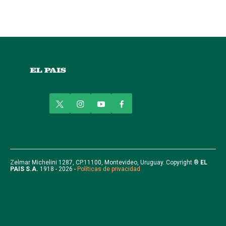
t
i
y
f
w
n
o
a
i
s
u
c
t
t
t
e
t
a
u
b
e
g
b
o
r
r
e
o
Zelmar Michelini 1287, CP.11100, Montevideo, Uruguay. Copyright ®
EL
PAIS S.A.
1918 - 2026 -
Políticas de privacidad
a
k
m