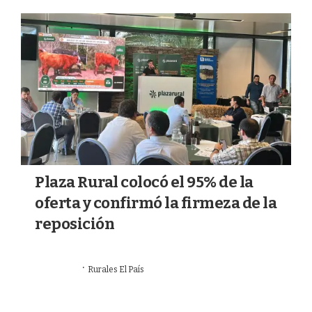
a
k
m
Plaza Rural colocó el 95% de la
oferta y confirmó la firmeza de la
reposición
·
19/06/2026
Rurales El País
MERCADOS