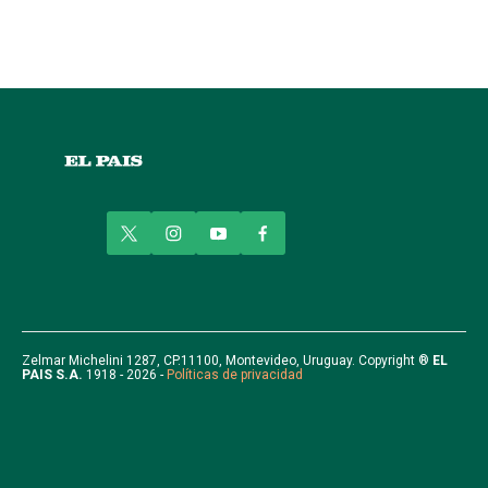
t
i
y
f
w
n
o
a
i
s
u
c
t
t
t
e
t
a
u
b
e
g
b
o
r
r
e
o
Zelmar Michelini 1287, CP.11100, Montevideo, Uruguay. Copyright ®
EL
PAIS S.A.
1918 - 2026 -
Políticas de privacidad
a
k
m