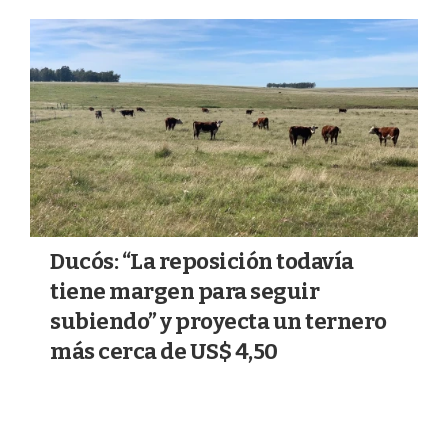
a
k
m
Ducós: “La reposición todavía
tiene margen para seguir
subiendo” y proyecta un ternero
más cerca de US$ 4,50
31/07/2026
MERCADOS