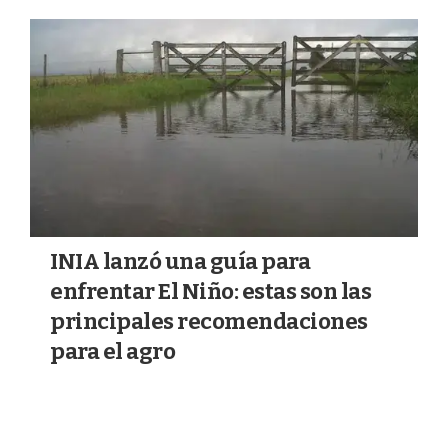
a
k
m
INIA lanzó una guía para
enfrentar El Niño: estas son las
principales recomendaciones
para el agro
04/08/2026
AGRO