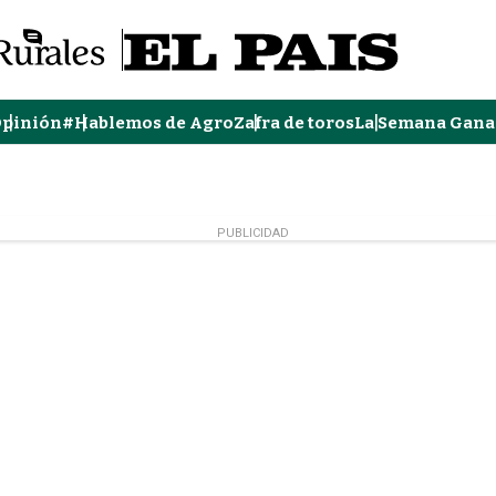
pinión
#Hablemos de Agro
Zafra de toros
La Semana Gana
PUBLICIDAD