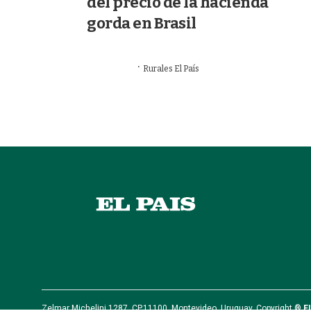
del precio de la hacienda
gorda en Brasil
·
09/07/2026
Rurales El País
VALOR AGREGADO
Zelmar Michelini 1287, CP.11100, Montevideo, Uruguay. Copyright ®
E