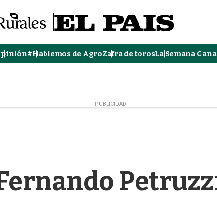
pinión
#Hablemos de Agro
Zafra de toros
La Semana Gana
PUBLICIDAD
Fernando Petruzz