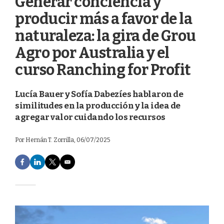
Generar conciencia y
producir más a favor de la
naturaleza: la gira de Grou
Agro por Australia y el
curso Ranching for Profit
Lucía Bauer y Sofía Dabezíes hablaron de
similitudes en la producción y la idea de
agregar valor cuidando los recursos
Por
Hernán T. Zorrilla
, 06/07/2025
F
L
T
E
a
i
w
m
c
n
i
a
e
k
t
i
b
e
t
l
o
d
e
o
I
r