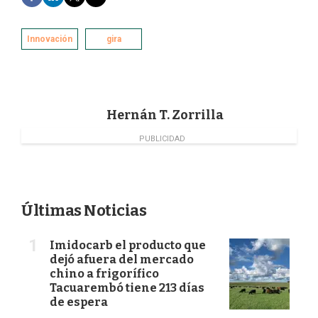
a
i
w
m
c
n
i
a
e
k
t
i
Innovación
gira
b
e
t
l
o
d
e
o
I
r
k
n
Hernán T. Zorrilla
PUBLICIDAD
Últimas Noticias
Imidocarb el producto que
dejó afuera del mercado
chino a frigorífico
Tacuarembó tiene 213 días
de espera