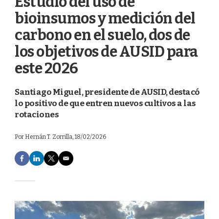
Estudio del uso de
bioinsumos y medición del
carbono en el suelo, dos de
los objetivos de AUSID para
este 2026
Santiago Miguel, presidente de AUSID, destacó
lo positivo de que entren nuevos cultivos a las
rotaciones
Por
Hernán T. Zorrilla
, 18/02/2026
F
L
T
E
a
i
w
m
c
n
i
a
e
k
t
i
b
e
t
l
o
d
e
o
I
r