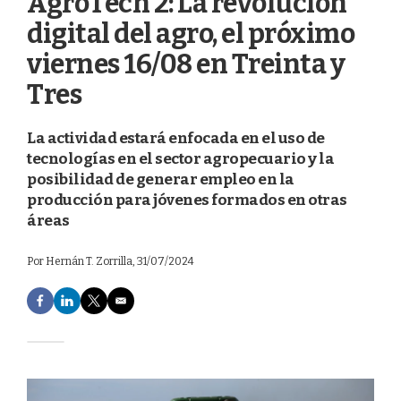
AgroTech 2: La revolución
digital del agro, el próximo
viernes 16/08 en Treinta y
Tres
La actividad estará enfocada en el uso de
tecnologías en el sector agropecuario y la
posibilidad de generar empleo en la
producción para jóvenes formados en otras
áreas
Por
Hernán T. Zorrilla
, 31/07/2024
F
L
T
E
a
i
w
m
c
n
i
a
e
k
t
i
b
e
t
l
o
d
e