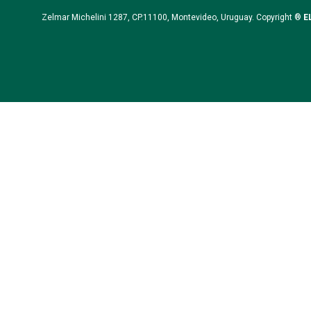
Zelmar Michelini 1287, CP.11100, Montevideo, Uruguay. Copyright ®
E