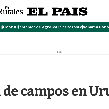
pinión
#Hablemos de Agro
Zafra de toros
La Semana Gana
PUBLICIDAD
 de campos en U