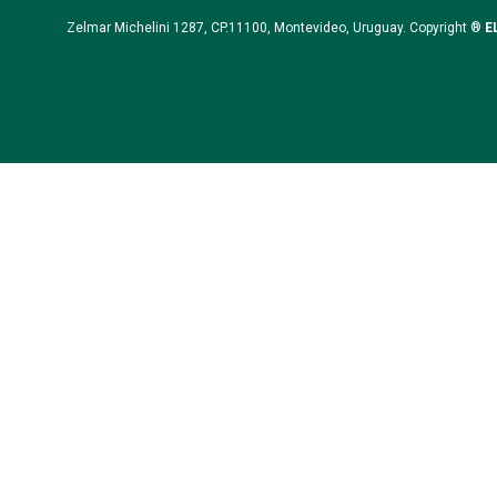
Zelmar Michelini 1287, CP.11100, Montevideo, Uruguay. Copyright ®
E