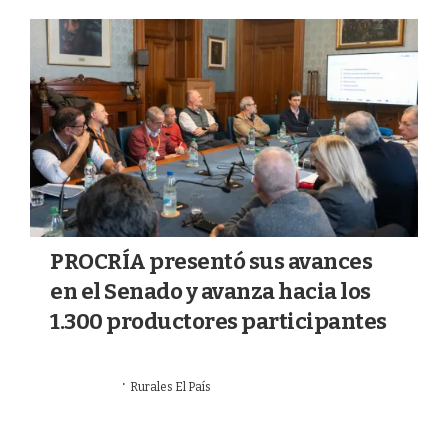
a
k
m
PROCRÍA presentó sus avances
en el Senado y avanza hacia los
1.300 productores participantes
·
28/07/2026
Rurales El País
GANADERÍA