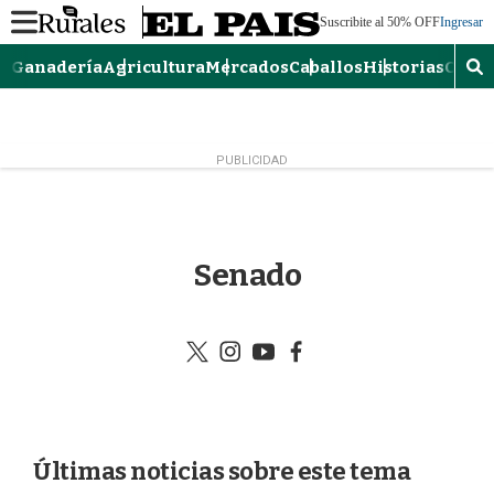
M
Suscribite al 50% OFF
Ingresar
e
n
Ganadería
Agricultura
Mercados
Caballos
Historias
Opin
M
u
o
s
t
r
PUBLICIDAD
a
r
b
ú
Senado
s
q
u
e
t
i
y
f
d
w
n
o
a
a
i
s
u
c
t
t
t
e
t
a
u
b
e
g
b
o
Últimas noticias sobre este tema
r
r
e
o