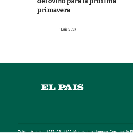
del ovino para la próxima
primavera
·
09/06/2026
Luis Silva
GANADERÍA
Zelmar Michelini 1287, CP.11100, Montevideo, Uruguay. Copyright ®
E