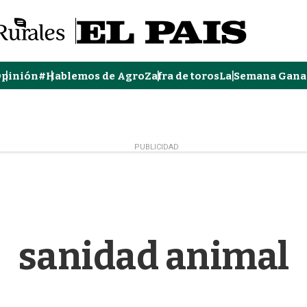
pinión
#Hablemos de Agro
Zafra de toros
La Semana Gana
PUBLICIDAD
sanidad animal