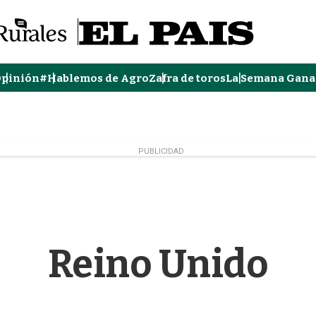
pinión
#Hablemos de Agro
Zafra de toros
La Semana Gana
PUBLICIDAD
Reino Unido