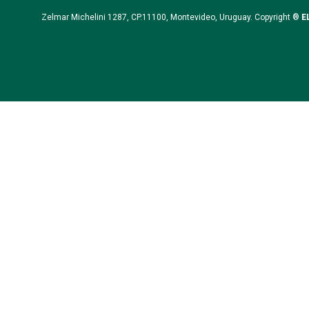
Zelmar Michelini 1287, CP.11100, Montevideo, Uruguay. Copyright ®
E