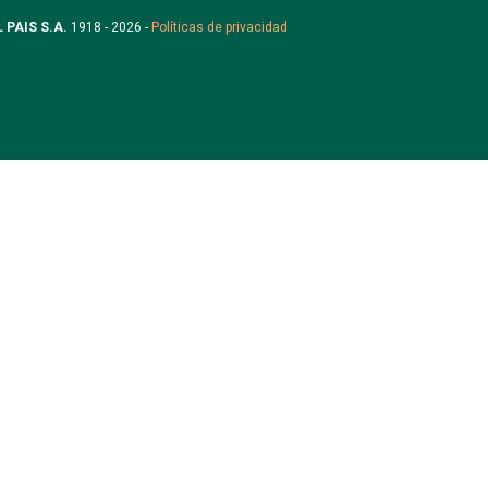
L PAIS S.A.
1918 - 2026 -
Políticas de privacidad