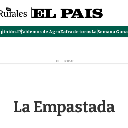
pinión
#Hablemos de Agro
Zafra de toros
La Semana Gana
PUBLICIDAD
La Empastada