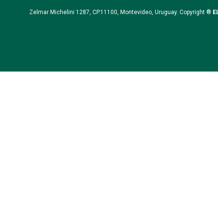
Zelmar Michelini 1287, CP.11100, Montevideo, Uruguay. Copyright ®
E