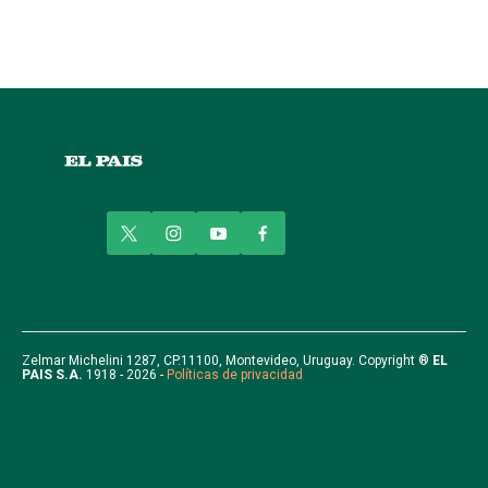
t
i
y
f
w
n
o
a
i
s
u
c
t
t
t
e
t
a
u
b
e
g
b
o
r
r
e
o
Zelmar Michelini 1287, CP.11100, Montevideo, Uruguay. Copyright ®
EL
PAIS S.A.
1918 - 2026 -
Políticas de privacidad
a
k
m