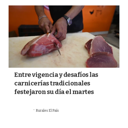
a
k
m
Entre vigencia y desafíos las
carnicerías tradicionales
festejaron su día el martes
·
15/07/2026
Rurales El País
MERCADOS