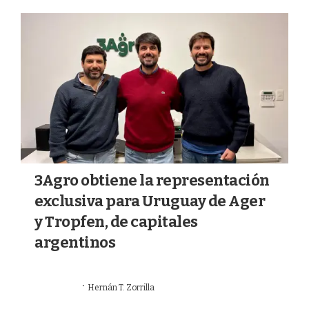
a
k
m
3Agro obtiene la representación
exclusiva para Uruguay de Ager
y Tropfen, de capitales
argentinos
·
25/06/2026
Hernán T. Zorrilla
AGRICULTURA