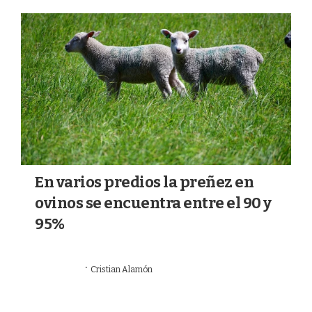
a
k
m
En varios predios la preñez en
ovinos se encuentra entre el 90 y
95%
·
06/07/2026
Cristian Alamón
AGRO