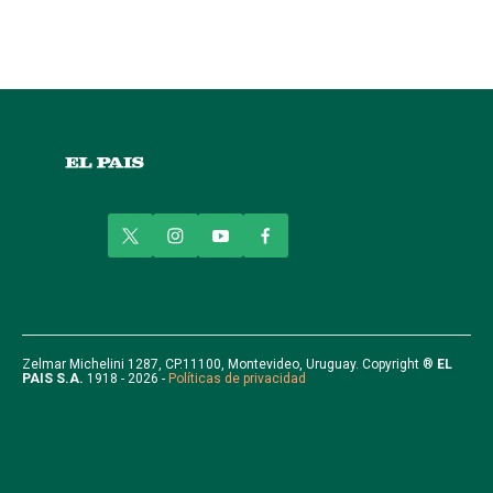
t
i
y
f
w
n
o
a
i
s
u
c
t
t
t
e
t
a
u
b
e
g
b
o
r
r
e
o
Zelmar Michelini 1287, CP.11100, Montevideo, Uruguay. Copyright ®
EL
PAIS S.A.
1918 - 2026 -
Políticas de privacidad
a
k
m