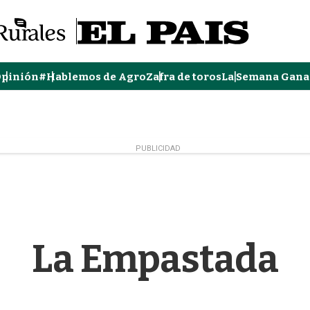
pinión
#Hablemos de Agro
Zafra de toros
La Semana Gana
PUBLICIDAD
La Empastada