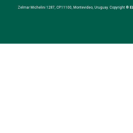
Zelmar Michelini 1287, CP.11100, Montevideo, Uruguay. Copyright ®
E