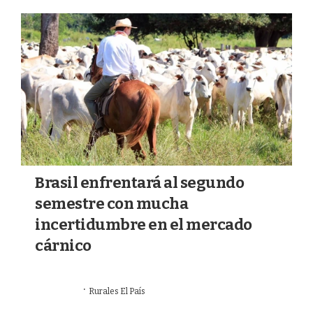
a
k
m
Brasil enfrentará al segundo
semestre con mucha
incertidumbre en el mercado
cárnico
·
01/07/2026
Rurales El País
REGIÓN