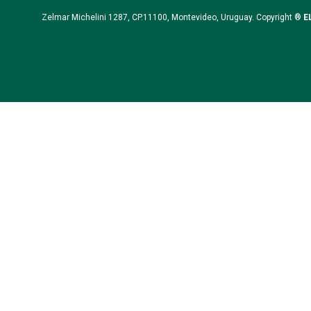
Zelmar Michelini 1287, CP.11100, Montevideo, Uruguay. Copyright ®
E