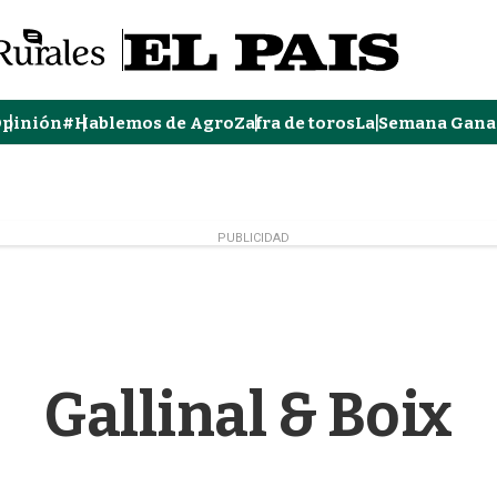
pinión
#Hablemos de Agro
Zafra de toros
La Semana Gana
PUBLICIDAD
Gallinal & Boix