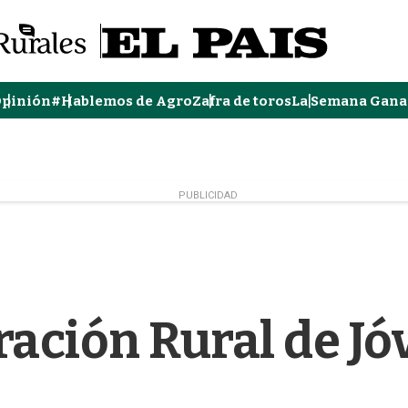
pinión
#Hablemos de Agro
Zafra de toros
La Semana Gana
PUBLICIDAD
ración Rural de Jó