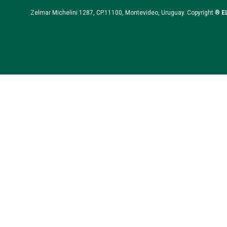
Zelmar Michelini 1287, CP.11100, Montevideo, Uruguay. Copyright ®
E