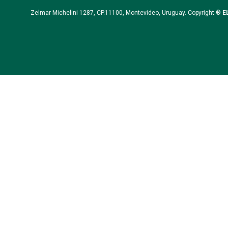
Zelmar Michelini 1287, CP.11100, Montevideo, Uruguay. Copyright ®
E