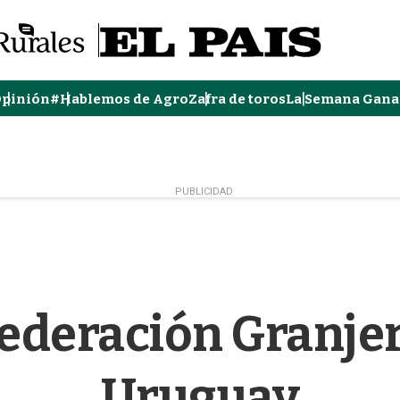
pinión
#Hablemos de Agro
Zafra de toros
La Semana Gana
PUBLICIDAD
ederación Granjer
Uruguay