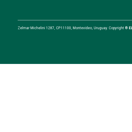
Zelmar Michelini 1287, CP.11100, Montevideo, Uruguay. Copyright ®
E