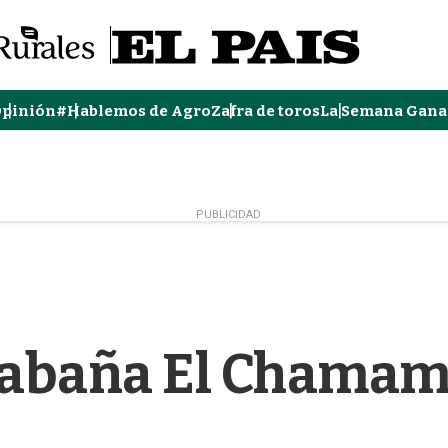
pinión
#Hablemos de Agro
Zafra de toros
La Semana Gana
PUBLICIDAD
abaña El Chama