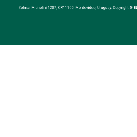
Zelmar Michelini 1287, CP.11100, Montevideo, Uruguay. Copyright ®
E