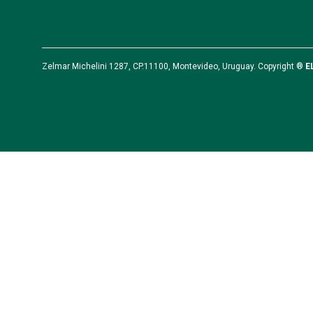
Zelmar Michelini 1287, CP.11100, Montevideo, Uruguay. Copyright ®
E