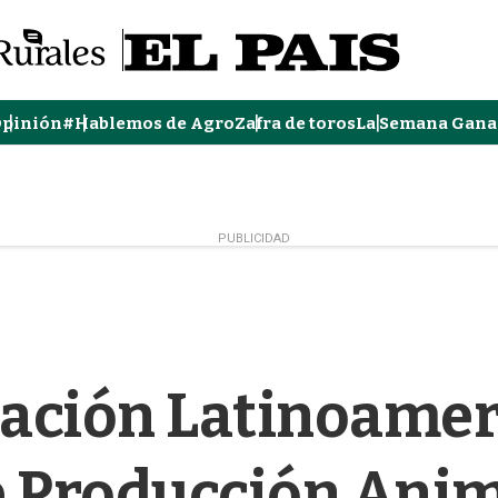
pinión
#Hablemos de Agro
Zafra de toros
La Semana Gana
PUBLICIDAD
ación Latinoame
 Producción Ani