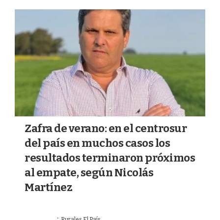
a
k
m
Zafra de verano: en el centrosur
del país en muchos casos los
resultados terminaron próximos
al empate, según Nicolás
Martínez
·
15/06/2026
Rurales El País