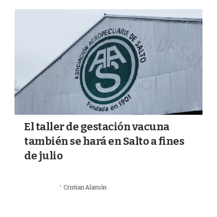
a
k
m
El taller de gestación vacuna
también se hará en Salto a fines
de julio
·
09/07/2026
Cristian Alamón
GANADERÍA