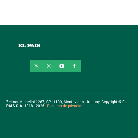
t
i
y
f
w
n
o
a
i
s
u
c
t
t
t
e
t
a
u
b
e
g
b
o
r
r
e
o
Zelmar Michelini 1287, CP.11100, Montevideo, Uruguay. Copyright ®
EL
PAIS S.A.
1918 - 2026 -
Políticas de privacidad
a
k
m