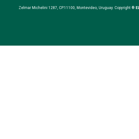
Zelmar Michelini 1287, CP.11100, Montevideo, Uruguay. Copyright ®
E