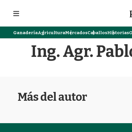
M
e
n
u
Ganadería
Agricultura
Mercados
Caballos
Historias
O
Ing. Agr. Pab
Más del autor