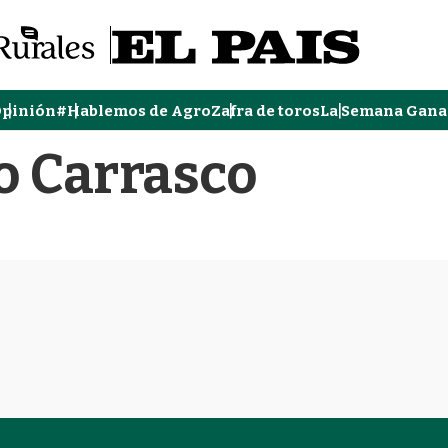
pinión
#Hablemos de Agro
Zafra de toros
La Semana Gana
lo Carrasco