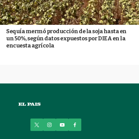
Sequía mermó producción de la soja hasta en
un 50%, según datos expuestos por DIEA en la
encuesta agrícola
t
i
y
f
w
n
o
a
i
s
u
c