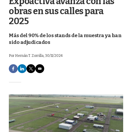
Expoactiva avanza con las
obras en sus calles para
2025
Más del 90% de los stands de la muestra ya han
sido adjudicados
Por
Hernán T. Zorrilla
, 30/11/2024
F
L
T
E
a
i
w
m
c
n
i
a
e
k
t
i
b
e
t
l
o
d
e
o
I
r
k
n