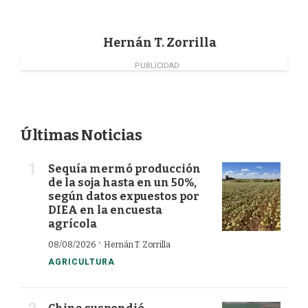
o
I
r
k
n
Hernán T. Zorrilla
PUBLICIDAD
Últimas Noticias
Sequía mermó producción
de la soja hasta en un 50%,
según datos expuestos por
DIEA en la encuesta
agrícola
·
08/08/2026
Hernán T. Zorrilla
AGRICULTURA