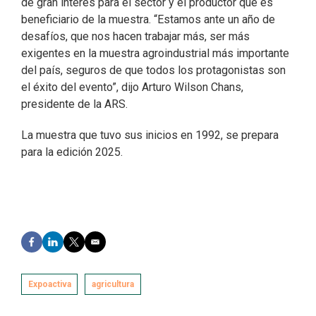
de gran interés para el sector y el productor que es
beneficiario de la muestra. “Estamos ante un año de
desafíos, que nos hacen trabajar más, ser más
exigentes en la muestra agroindustrial más importante
del país, seguros de que todos los protagonistas son
el éxito del evento”, dijo Arturo Wilson Chans,
presidente de la ARS.
La muestra que tuvo sus inicios en 1992, se prepara
para la edición 2025.
F
L
T
E
a
i
w
m
c
n
i
a
e
k
t
i
Expoactiva
agricultura
b
e
t
l
o
d
e