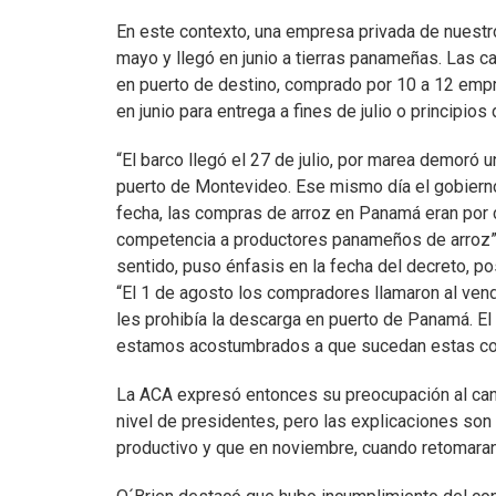
En este contexto, una empresa privada de nuestro
mayo y llegó en junio a tierras panameñas. Las c
en puerto de destino, comprado por 10 a 12 empr
en junio para entrega a fines de julio o principios
“El barco llegó el 27 de julio, por marea demoró un
puerto de Montevideo. Ese mismo día el gobierno
fecha, las compras de arroz en Panamá eran por c
competencia a productores panameños de arroz”, 
sentido, puso énfasis en la fecha del decreto, pos
“El 1 de agosto los compradores llamaron al ven
les prohibía la descarga en puerto de Panamá. El
estamos acostumbrados a que sucedan estas co
La ACA expresó entonces su preocupación al canci
nivel de presidentes, pero las explicaciones so
productivo y que en noviembre, cuando retomaran