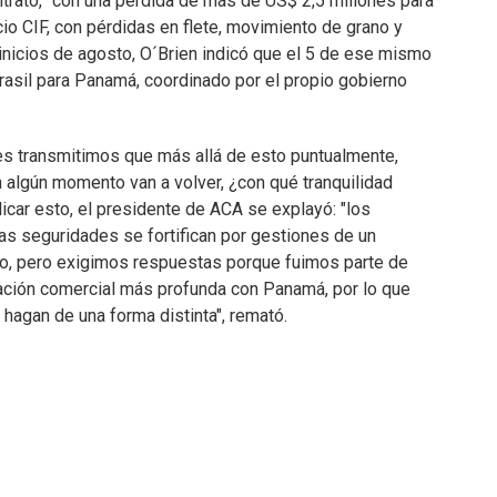
trato, "con una pérdida de más de US$ 2,5 millones para
io CIF, con pérdidas en flete, movimiento de grano y
inicios de agosto, O´Brien indicó que el 5 de ese mismo
asil para Panamá, coordinado por el propio gobierno
Les transmitimos que más allá de esto puntualmente,
algún momento van a volver, ¿con qué tranquilidad
icar esto, el presidente de ACA se explayó: "los
las seguridades se fortifican por gestiones de un
o, pero exigimos respuestas porque fuimos parte de
lación comercial más profunda con Panamá, por lo que
hagan de una forma distinta", remató.