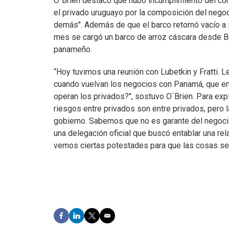
O´Brien destacó que hubo incumplimiento del con
el privado uruguayo por la composición del negoc
demás". Además de que el barco retornó vacío a 
mes se cargó un barco de arroz cáscara desde Br
panameño.
“Hoy tuvimos una reunión con Lubetkin y Fratti. 
cuando vuelvan los negocios con Panamá, que en 
operan los privados?", sostuvo O´Brien. Para expl
riesgos entre privados son entre privados, pero 
gobierno. Sabemos que no es garante del negoci
una delegación oficial que buscó entablar una re
vemos ciertas potestades para que las cosas se 
F
L
T
E
a
i
w
m