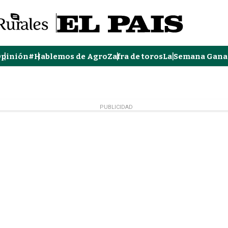
pinión
#Hablemos de Agro
Zafra de toros
La Semana Gana
PUBLICIDAD